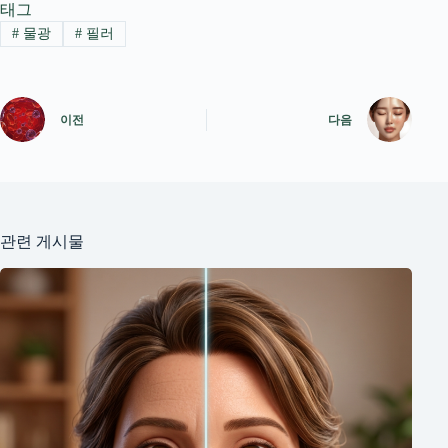
태그
#
물광
#
필러
이전
다음
관련 게시물