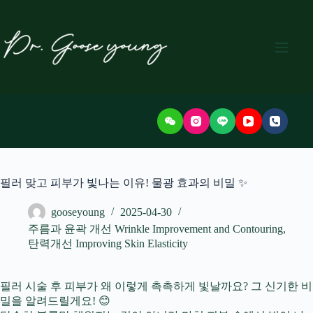
본
문
으
로
건
너
뛰
기
필러 맞고 피부가 빛나는 이유! 물광 효과의 비밀 ✨
gooseyoung
2025-04-30
주름과 윤곽 개선 Wrinkle Improvement and Contouring
,
탄력개선 Improving Skin Elasticity
필러 시술 후 피부가 왜 이렇게 촉촉하게 빛날까요? 그 신기한 비
밀을 알려드릴게요! 😊