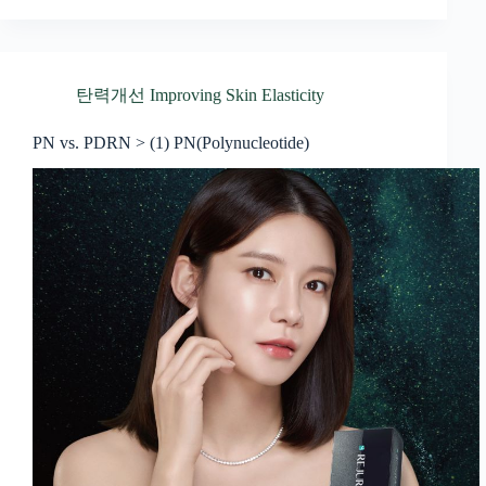
탄력개선 Improving Skin Elasticity
PN vs. PDRN > (1) PN(Polynucleotide)