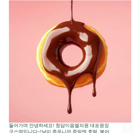
들어가며 안녕하세요! 청담이음엘의원 대표원장
구스영입니다~!날이 추우니까 주말엔 호떡, 붕어