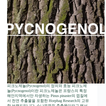
피크노제놀(Pycnogenol)의 정의와 효능 피크노제
놀(Pycnogenol)이란 피크노제놀은 프랑스의 특정
해안지역에서만 자생하는 Pinus pinaster의 껍질에
서 천연 추출물을 포함한 Horphag Research의 고유
한 브랜드입니다. 소나무껍질 추출물이라고 해서