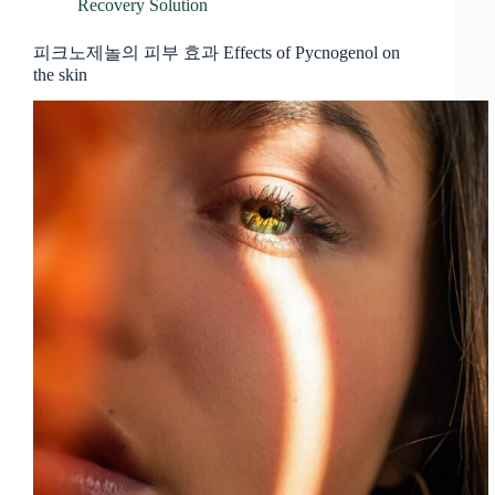
Recovery Solution
피크노제놀의 피부 효과 Effects of Pycnogenol on
the skin