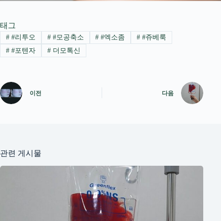
태그
#
#리투오
#
#모공축소
#
#엑소좀
#
#쥬베룩
#
#포텐자
#
더모톡신
이전
다음
관련 게시물