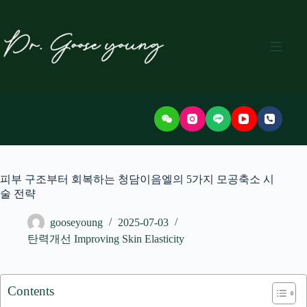
본
문
으
로
건
너
뛰
기
피부 구조부터 회복하는 청담이음엘의 5가지 모공축소 시
술 전략
gooseyoung
2025-07-03
탄력개선 Improving Skin Elasticity
Contents