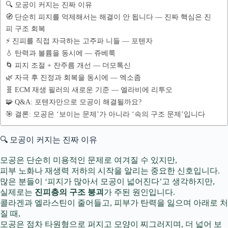
🔍 모공이 커지는 진짜 이유
🧭 단순히 피지를 억제해서는 해결이 안 됩니다 — 진짜 핵심은 진
피 구조 회복
⚡ 진피를 직접 자극하는 고주파 니들 — 포텐자
💧 탄력과 볼륨을 동시에 — 쥬베룩
🌀 피지 조절 + 잔주름 개선 — 더모톡신
🌿 자극 후 진정과 회복을 동시에 — 엑소좀
🧬 ECM 재생 필러의 새로운 기준 — 엘라비에 리투오
🧩 Q&A: 포텐자만으로 모공이 해결될까요?
🎯 결론: 모공은 ‘보이는 문제’가 아니라 ‘속의 구조 문제’입니다
🔍 모공이 커지는 진짜 이유
모공은 단순히 미용적인 문제로 여겨질 수 있지만,
피부 노화나 재생력 저하의 시작을 알리는 중요한 신호입니다.
많은 분들이 ‘피지가 많아서 모공이 넓어진다’고 생각하지만,
실제로는
진피층의 구조 붕괴
가 주된 원인입니다.
콜라겐과 엘라스틴이 줄어들고, 피부가 탄력을 잃으며 아래로 처
질 때,
모공은 점차 타원형으로 퍼지고 모양이 찌그러지며, 더 넓어 보