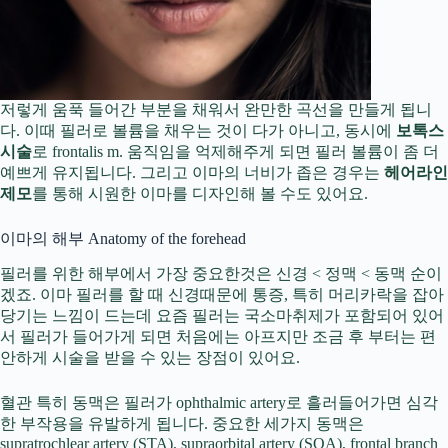
저렇게 움푹 들어간 부분을 채워서 완만한 곡선을 만들게 됩니
다. 이때 필러로 볼륨을 채우는 것이 다가 아니고, 동시에
보톡스
시술
로 frontalis m. 움직임을 억제해주게 되면 필러 볼륨이 좀 더
예쁘게 유지됩니다. 그리고 이마의 너비가 좁은 경우는
헤어라인
제모
를 통해 시원한 이마를 디자인해 볼 수도 있어요.
이마의 해부 Anatomy of the forehead
필러를 위한 해부에서 가장 중요한것은 신경 < 정맥 < 동맥 순이
겠죠. 이마 필러를 할 때 신경때문에 통증, 특히 머리카락을 잡아
당기는 느낌이 드는데 요즘 필러는 국소마취제가 포함되어 있어
서 필러가 들어가게 되면 처음에는 아프지만 조금 후 부터는 편
안하게 시술을 받을 수 있는 장점이 있어요.
혈관 특히 동맥은 필러가 ophthalmic artery로 흘러들어가면 심각
한 부작용을 유발하게 됩니다. 중요한 세가지 동맥은
supratrochlear artery (STA), supraorbital artery (SOA), frontal branch