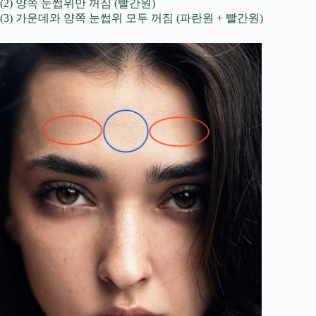
(2) 양쪽 눈썹위만 꺼짐 (빨간원)
(3) 가운데와 양쪽 눈썹위 모두 꺼짐 (파란원 + 빨간원)