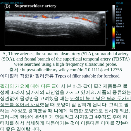
A, Three arteries; the supratrochlear artery (STA), supraorbital artery
(SOA), and frontal branch of the superficial temporal artery (FBSTA)
were searched using a high-frequency ultrasound probe.
출처 : https://onlinelibrary.wiley.com/doi/10.1111/jocd.12755
이마필러 적합한 필러종류 Types of filler suitable for forehead
필러의 개요에 대해 다룬 글
에서 본 바와 같이 필러제품들은 물
성에 따라서 몇가지의 라인업을 가지고 있어요. 제품의 종류와는
상관없이 물성만을 고려했을 때는
탄성이 높고 낮은 필러 두가지
정도를 섞어서 사용
했을 때 모양이 잘 잡히게 됩니다. 그리고 필
러는 2주정도 경과했을 때 나에게 적합한 모양으로 잡히게 되요,
그러니까 한번에 완벽하게 만들려고 하지말고 4주정도 후에 리
터치를 해서 섬세하게 다듬어가는 것이 아름다운 이마를 갖는데
더 좋은 길이랍니다.