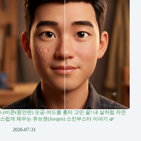
나비존(중안면) 모공·여드름 흉터 고민 끝! 내 살처럼 자연
스럽게 채우는 쥬브젠(Juvgen) 스킨부스터 이야기 🌿
2026-07-31