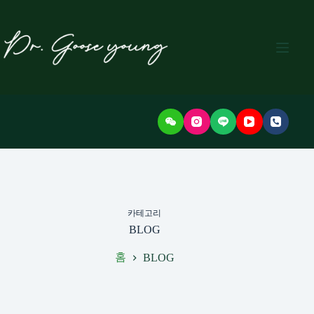
본
문
으
로
건
너
뛰
기
카테고리
BLOG
홈
BLOG