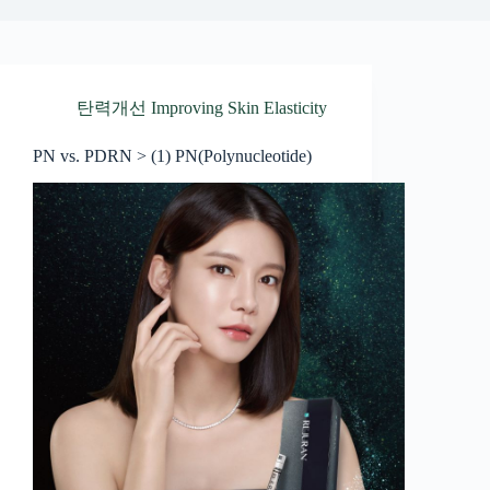
탄력개선 Improving Skin Elasticity
PN vs. PDRN > (1) PN(Polynucleotide)