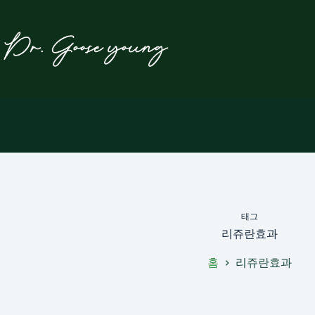
본
문
으
로
건
너
뛰
기
태그
리쥬란효과
홈
리쥬란효과