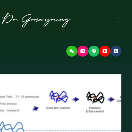
본
문
으
로
건
너
뛰
기