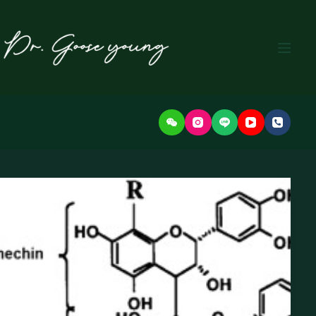
본
문
으
로
건
너
뛰
기