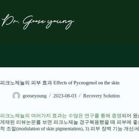
본
문
으
로
건
너
뛰
기
피크노제놀의 피부 효과 Effects of Pycnogenol on the skin
gooseyoung
2023-08-03
Recovery Solution
피크노제놀의 여러가지 효과는 수많은 연구를 통해 증명
되어 왔습
게재된 리뷰논문를 보면 피크노제놀 경구복용했을 때 피부에 좋은 효과는 세가지로
착 조절(modulation of skin pigmentation), 3) 피부 장벽 기능 개선/세포외 