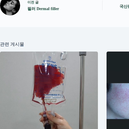
이전
글
국산필러
필러 Dermal filler
관련 게시물