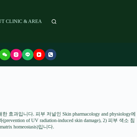
T CLINIC & AREA
다. 피부 저널인 Skin pharmacology and physiology에
V radiation-induced skin damage), 2) 피부 색소 침
 matrix homeostasis)입니다.