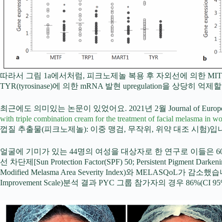
따라서 그림 1a에서처럼, 피크노제놀 복용 후 자외선에 의한 MITF (microphthalmia-ass
TYR(tyrosinase)에 의한 mRNA 발현 upregulatio
최근에도 의미있는 논문이 있었어요. 2021년 2월 Journal of European
with triple combination cream for the treatment of facial melasma in w
껍질 추출물(피크노제놀): 이중 맹검, 무작위, 위약 대조 시험)입니다. conflic
얼굴에 기미가 있는 44명의 여성을 대상자로 한 연구로 이들은 60
선 차단제[Sun Protection Factor(SPF) 50; Persistent
Modified Melasma Area Severity Index)와 MELASQoL가
Improvement Scale)분석 결과 PYC 그룹 참가자의 경우 86%(CI 9