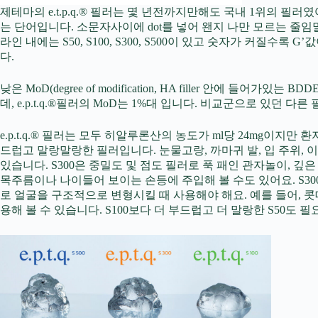
제테마의 e.t.p.q.® 필러는 몇 년전까지만해도 국내 1위의 필러였어요. 
는 단어입니다. 소문자사이에 dot를 넣어 왠지 나만 모르는 줄임
라인 내에는 S50, S100, S300, S500이 있고 숫자가 커
다.
낮은 MoD(degree of modification, HA filler 
데, e.p.t.q.®필러의 MoD는 1%대 입니다. 비교군으로 있던 다른
e.p.t.q.® 필러는 모두 히알루론산의 농도가 ml당 24mg이지만 
드럽고 말랑말랑한 필러입니다. 눈물고랑, 까마귀 발, 입 주위, 
있습니다. S300은 중밀도 및 점도 필러로 푹 패인 관자놀이, 깊
목주름이나 나이들어 보이는 손등에 주입해 볼 수도 있어요. S30
로 얼굴을 구조적으로 변형시킬 때 사용해야 해요. 예를 들어,
용해 볼 수 있습니다. S100보다 더 부드럽고 더 말랑한 S50도 필요