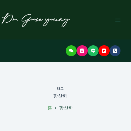
본
문
으
로
건
너
뛰
기
태그
항산화
홈
항산화