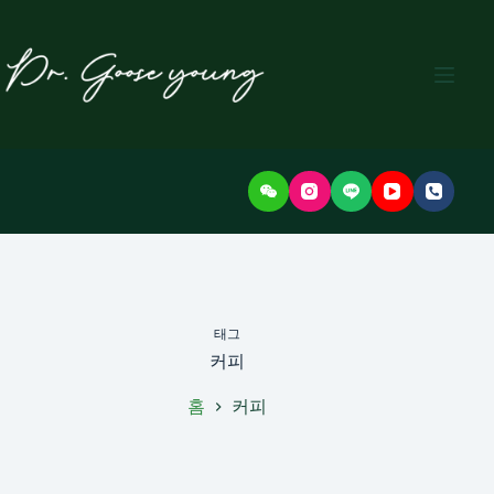
본
문
으
로
건
너
뛰
기
태그
커피
홈
커피