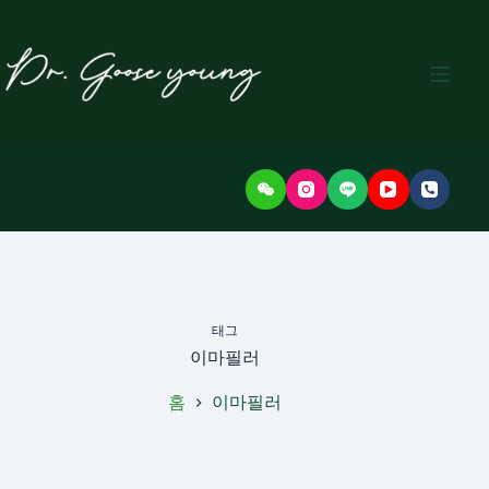
본
문
으
로
건
너
뛰
기
태그
이마필러
홈
이마필러