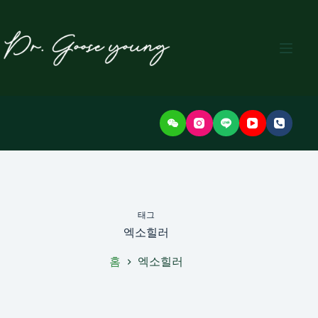
본
문
으
로
건
너
뛰
기
태그
엑소힐러
홈
엑소힐러