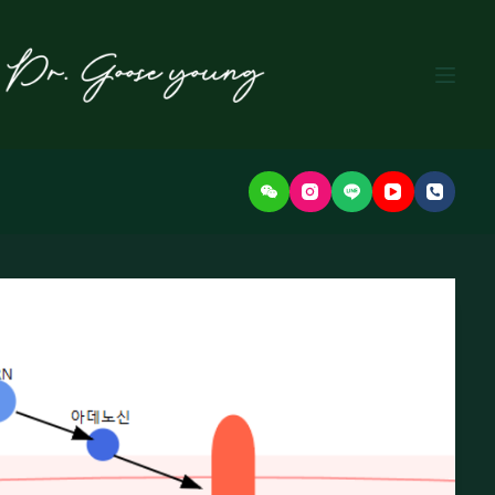
본
문
으
로
건
너
뛰
기