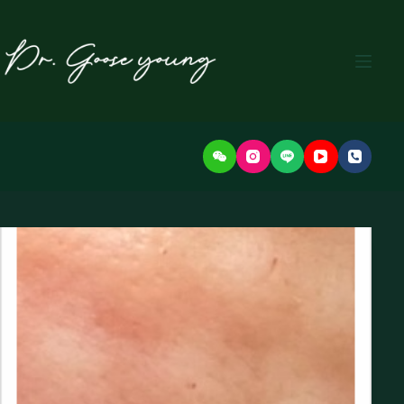
본
문
으
로
건
너
뛰
기