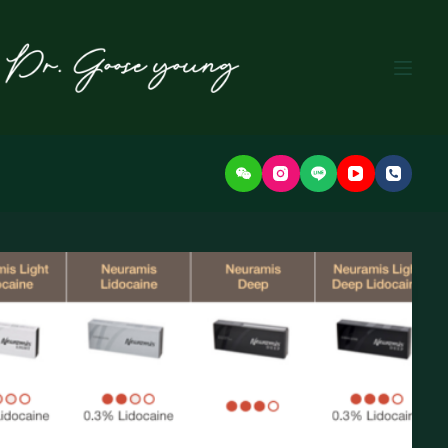
본
문
으
로
건
너
뛰
기