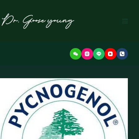
본
문
으
로
건
너
뛰
기