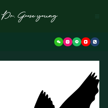
본
문
으
로
건
너
뛰
기