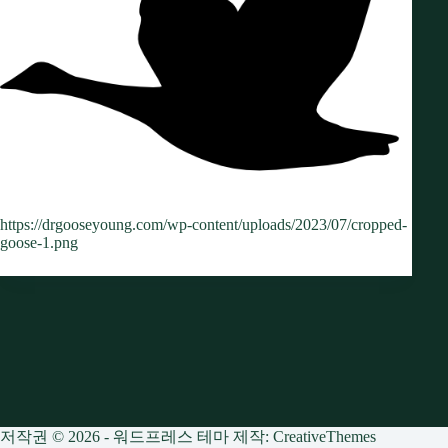
https://drgooseyoung.com/wp-content/uploads/2023/07/cropped-
goose-1.png
저작권 © 2026 - 워드프레스 테마 제작:
CreativeThemes