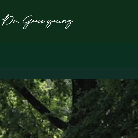
본
문
으
로
건
너
뛰
기