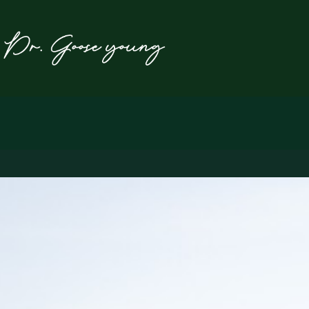
본
문
으
로
건
너
뛰
기