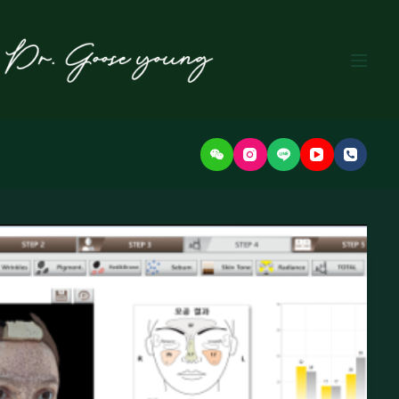
본
문
으
로
건
너
뛰
기