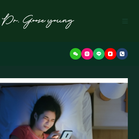
본
문
으
로
건
너
뛰
기