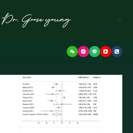
본
문
으
로
건
너
뛰
기