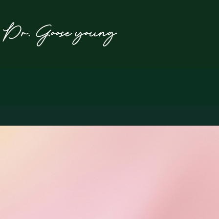
본
문
으
로
건
너
뛰
기