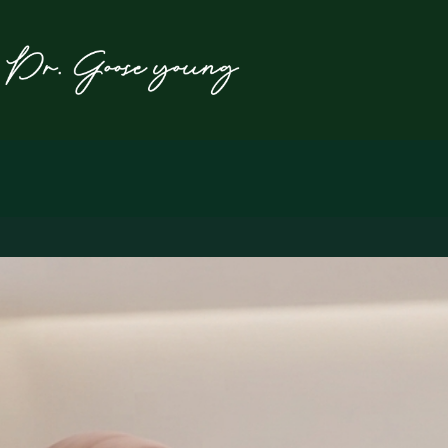
본
문
으
로
건
너
뛰
기