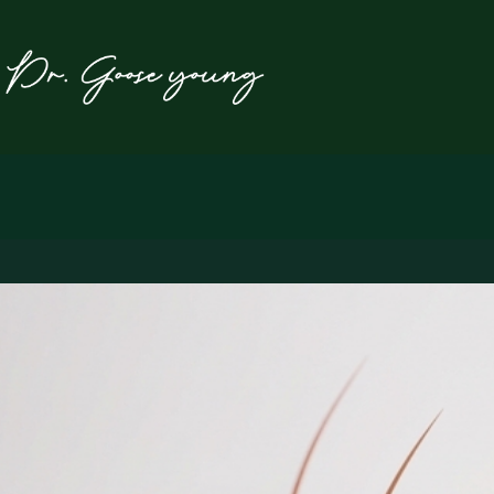
본
문
으
로
건
너
뛰
기