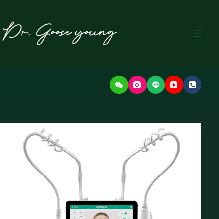
본
문
으
로
건
너
뛰
기