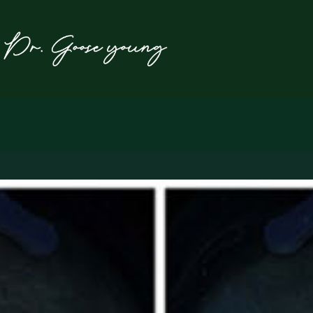
본
문
으
로
건
너
뛰
기