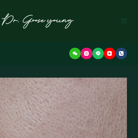
본
문
으
로
건
너
뛰
기