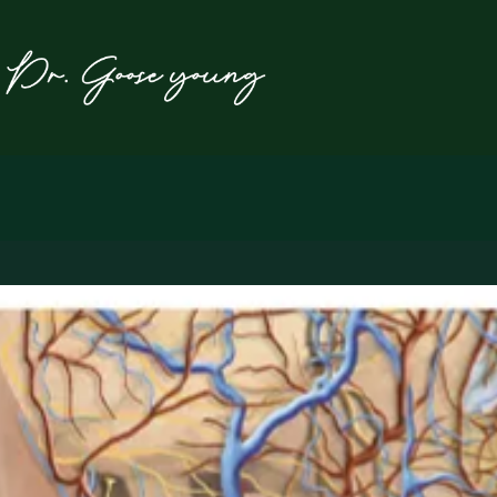
본
문
으
로
건
너
뛰
기