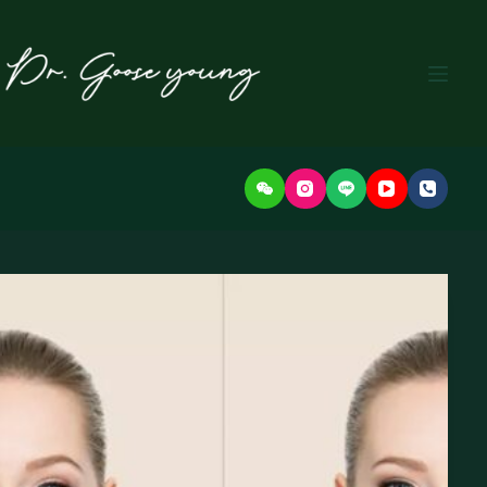
본
문
으
로
건
너
뛰
기