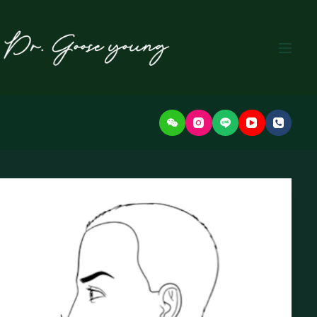
본
문
으
로
건
너
뛰
기