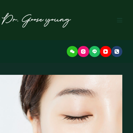
본
문
으
로
건
너
뛰
기