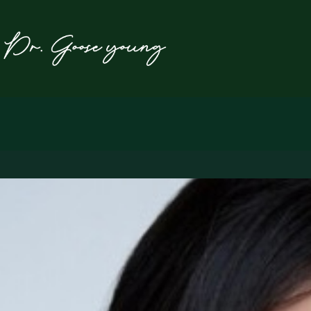
본
문
으
로
건
너
뛰
기