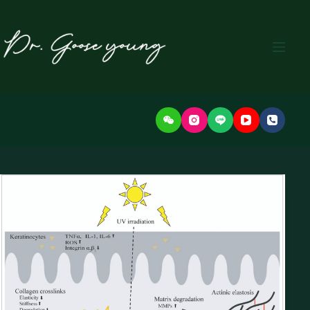
본
문
으
로
건
너
뛰
기