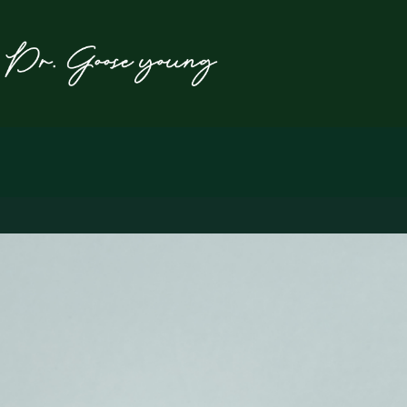
본
문
으
로
건
너
뛰
기