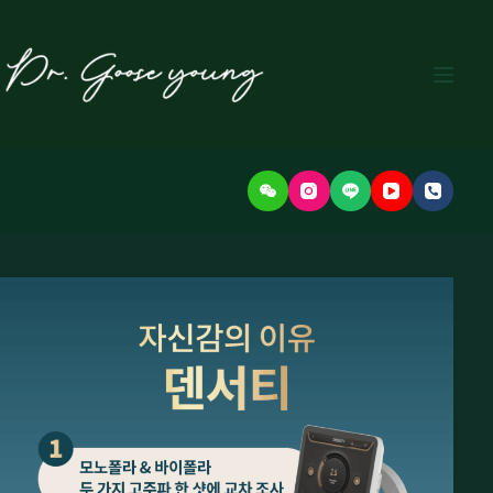
본
문
으
로
건
너
뛰
기