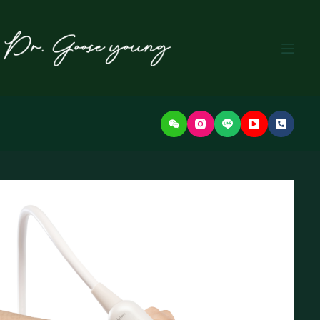
본
문
으
로
건
너
뛰
기