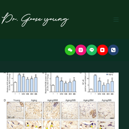
본
문
으
로
건
너
뛰
기