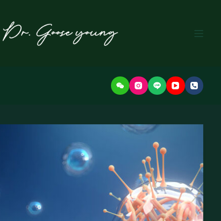
본
문
으
로
건
너
뛰
기