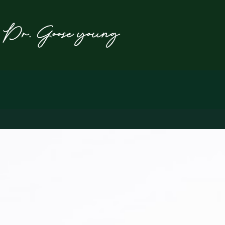
본
문
으
로
건
너
뛰
기